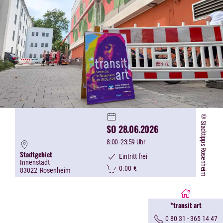
©Stadttipps Rosenheim
SO 28.06.2026
8:00
-23:59 Uhr
Stadtgebiet
Eintritt frei
Innenstadt
0.00
€
83022
Rosenheim
*transit art
0 80 31 - 365 14 47