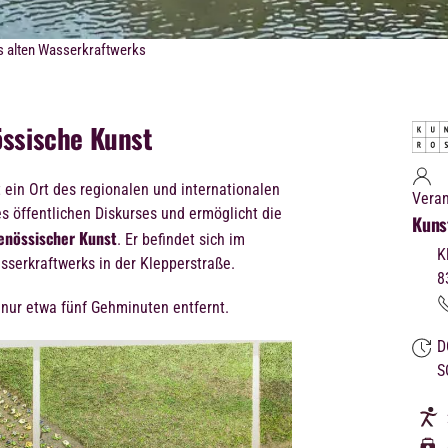
s alten Wasserkraftwerks
össische Kunst
t ein Ort des regionalen und internationalen
Veran
s öffentlichen Diskurses und ermöglicht die
Kuns
enössischer Kunst
. Er
befindet sich im
K
sserkraftwerks in der Klepperstraße.
8
 nur etwa fünf Gehminuten entfernt.
D
S