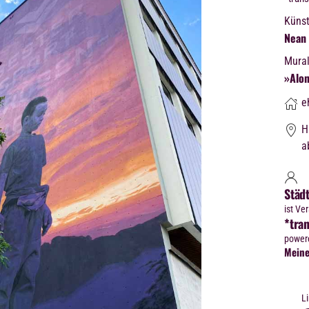
Künst
Nean
Mura
»Alo
e
H
a
Städt
ist Ve
*tran
power
Meine
Li