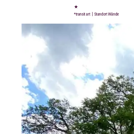
★
|
*transit art
Standort Wände