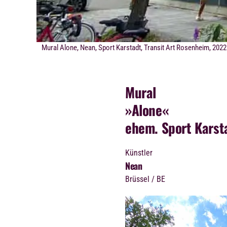
Mural Alone, Nean, Sport Karstadt, Transit Art Rosenheim, 2022
Mural
»Alone«
ehem. Sport Karst
Künstler
Nean
Brüssel / BE