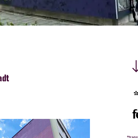
adt
*trans