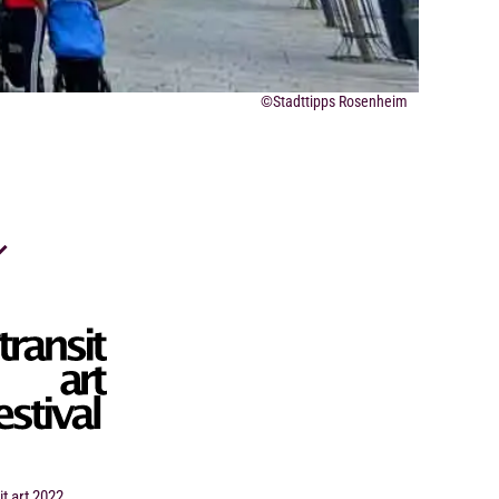
©Stadttipps Rosenheim
it art 2022