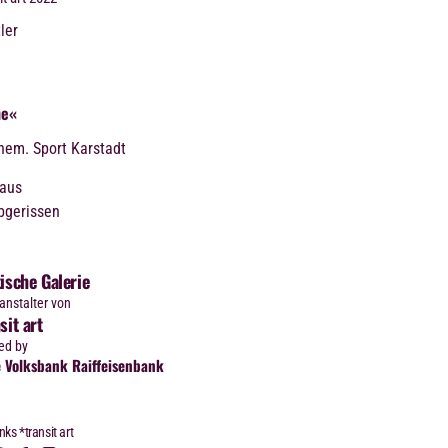
ler
l
ne«
hem. Sport Karstadt
aus
bgerissen
ische Galerie
ranstalter von
sit art
ed by
 Volksbank Raiffeisenbank
nks *transit art