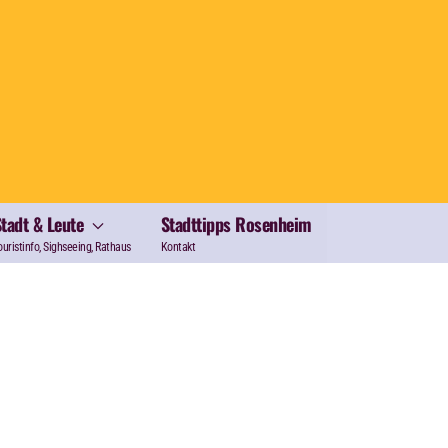
Stadt & Leute
Stadttipps Rosenheim
ouristinfo, Sighseeing, Rathaus
Kontakt