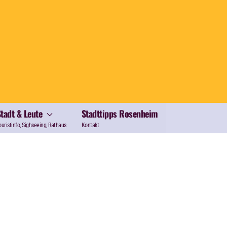
Stadt & Leute
Stadttipps Rosenheim
ouristinfo, Sighseeing, Rathaus
Kontakt