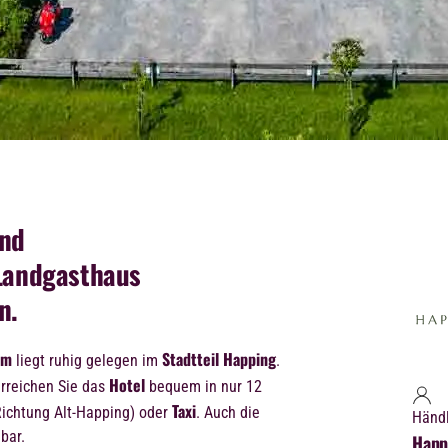
und
 Landgasthaus
n.
im
Stadtteil Happing
liegt ruhig gelegen im
.
Hotel
rreichen Sie das
bequem in nur 12
Taxi
ichtung Alt-Happing) oder
. Auch die
Händ
bar.
Happ