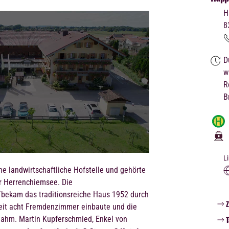
H
8
D
w
R
B
L
ne landwirtschaftliche Hofstelle und gehörte
r Herrenchiemsee. Die
bekam das traditionsreiche Haus 1952 durch
eit acht Fremdenzimmer einbaute und die
nahm. Martin Kupferschmied, Enkel von