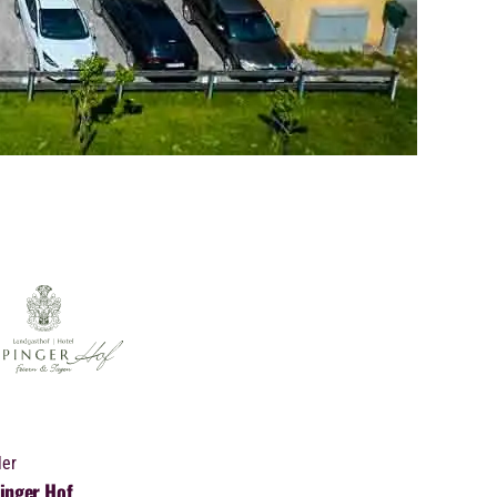
ler
inger Hof