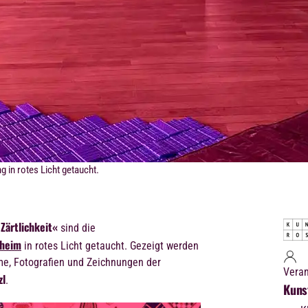
 in rotes Licht getaucht.
Zärtlichkeit«
sind die
nheim
in rotes Licht getaucht. Gezeigt werden
me, Fotografien und Zeichnungen der
Veran
zl
.
Kuns