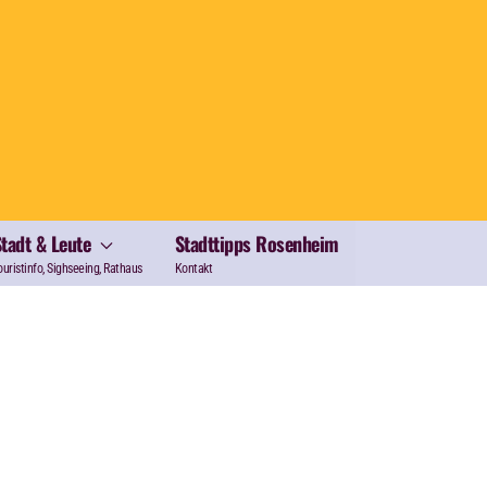
Stadt & Leute
Stadttipps Rosenheim
ouristinfo, Sighseeing, Rathaus
Kontakt