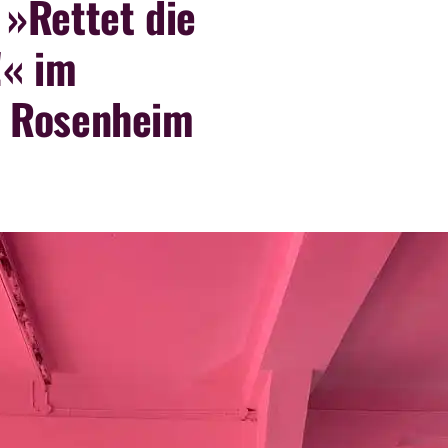
 »Rettet die
!« im
n Rosenheim