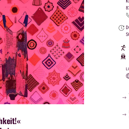
K
8
D
S
L
chkeit!«