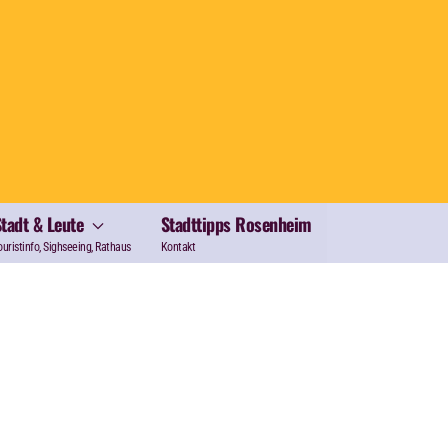
Stadt & Leute
Stadttipps Rosenheim
ouristinfo, Sighseeing, Rathaus
Kontakt