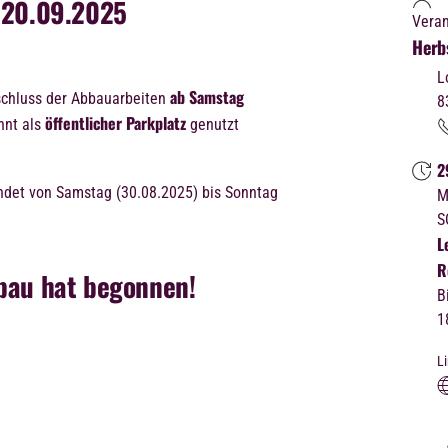
 20.09.2025
Veran
Herb
L
ab Samstag
chluss der Abbauarbeiten
8
öffentlicher Parkplatz
hnt als
genutzt
2
ndet von Samstag (30.08.2025) bis Sonntag
M
S
L
R
bau hat begonnen!
B
1
L