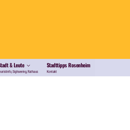
Stadt & Leute
Stadttipps Rosenheim
ouristinfo, Sighseeing, Rathaus
Kontakt