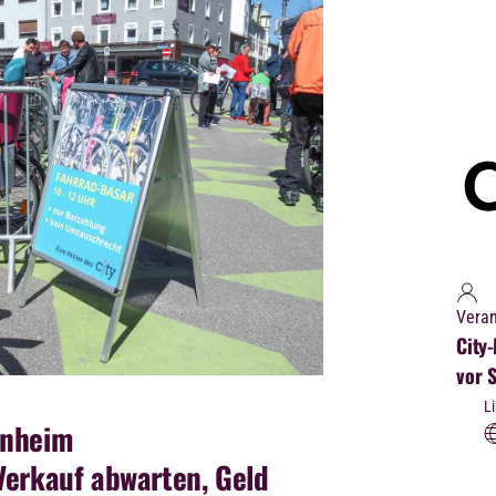
Veran
City
vor S
L
enheim
Verkauf abwarten, Geld