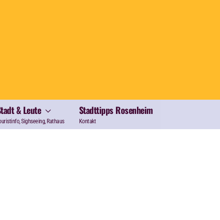
Stadt & Leute
Stadttipps Rosenheim
ouristinfo, Sighseeing, Rathaus
Kontakt