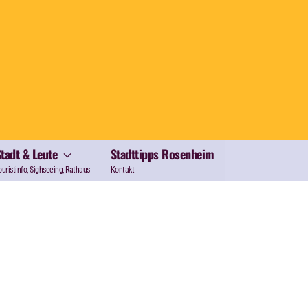
Stadt & Leute
Stadttipps Rosenheim
ouristinfo, Sighseeing, Rathaus
Kontakt