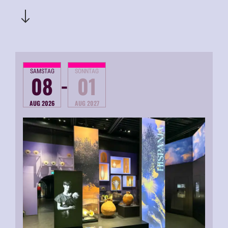
SAMSTAG
SONNTAG
-
08
01
AUG 2026
AUG 2027