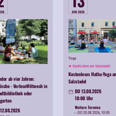
2
13
026
AUG 2026
Yoga
★ StadtLeben am Salzstadel
Kostenloses Hatha-Yoga a
nder ab vier Jahren:
Salzstadel
ösche -
VorleseMittwoch in
DO 13.08.2026
adtbibliothek oder
10:00 Uhr
garten
Weitere Termine
12.08.2026
DO 20.08.2026, 10:00