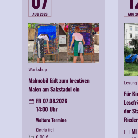
07
1
AUG 2026
AUG 2
Workshop
Malmobil lädt zum kreativen
Lesung
Malen am Salzstadel ein
Für Ki
FR 07.08.2026
Lesefr
14:00 Uhr
der St
Rieder
Weitere Termine
MI 
Eintritt frei
0.00
€