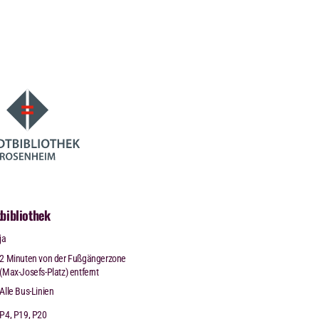
bibliothek
ja
2 Minuten von der Fußgängerzone
(Max-Josefs-Platz) entfernt
Alle Bus-Linien
P4, P19, P20