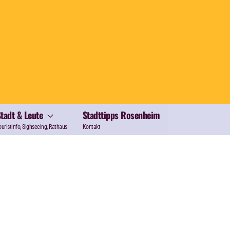
Stadt & Leute
Stadttipps Rosenheim
ouristinfo, Sighseeing, Rathaus
Kontakt