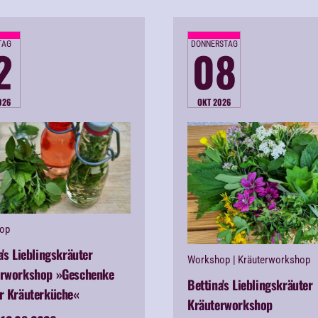
TAG
DONNERSTAG
2
08
026
OKT 2026
op
a's Lieblingskräuter
Workshop
| Kräuterworkshop
erworkshop »Geschenke
Bettina's Lieblingskräuter
r Kräuterküche«
Kräuterworkshop