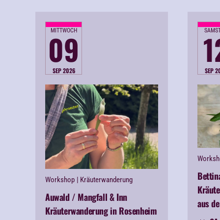
MITTWOCH
SAMS
09
1
SEP 2026
SEP 2
Worksh
Bettin
Workshop
| Kräuterwanderung
Kräut
Auwald / Mangfall & Inn
aus de
Kräuterwanderung in Rosenheim