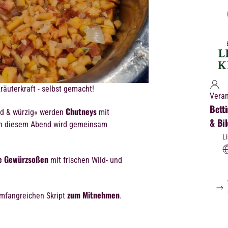
räuterkraft - selbst gemacht!
Veran
Betti
Chutneys
d & würzig« werden
mit
& Bi
 An diesem Abend wird gemeinsam
Li
ne Gewürzsoßen
mit frischen Wild- und
zum Mitnehmen
umfangreichen Skript
.