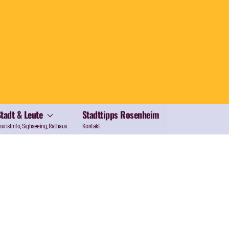
Stadt & Leute
Stadttipps Rosenheim
ouristinfo, Sighseeing, Rathaus
Kontakt