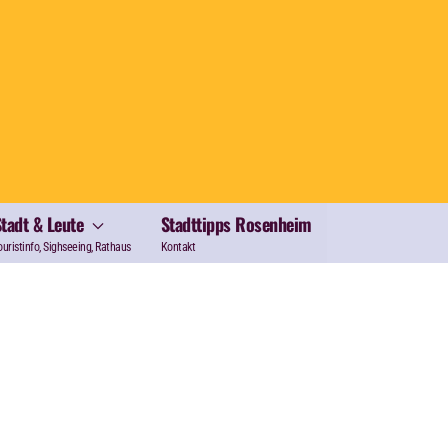
Stadt & Leute
Stadttipps Rosenheim
ouristinfo, Sighseeing, Rathaus
Kontakt