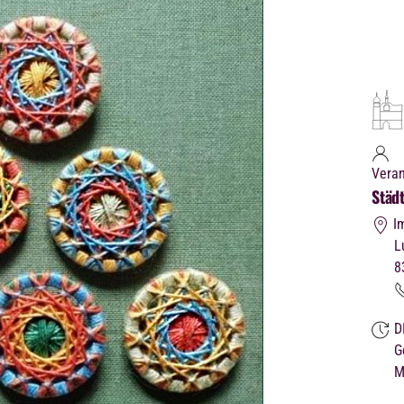
Veran
Städ
I
L
8
D
G
M