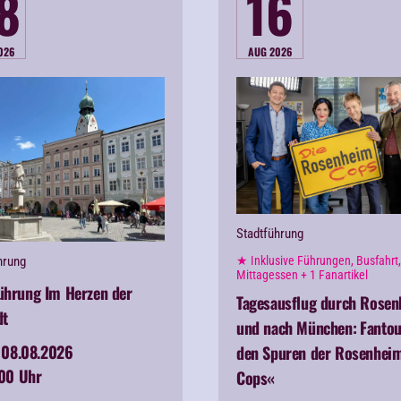
8
16
026
AUG 2026
Stadtführung
hrung
★ Inklusive Führungen, Busfahrt,
Mittagessen + 1 Fanartikel
ührung Im Herzen der
Tagesausflug durch Rose
dt
und nach München:
Fantou
08.08.2026
den Spuren der Rosenhei
:00 Uhr
Cops«