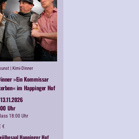
kunst
| Kimi-Dinner
Dinner »Ein Kommissar
terben« im Happinger Hof
13.11.2026
:00 Uhr
lass 18:00 Uhr
€
€
wölbesaal Happinger Hof