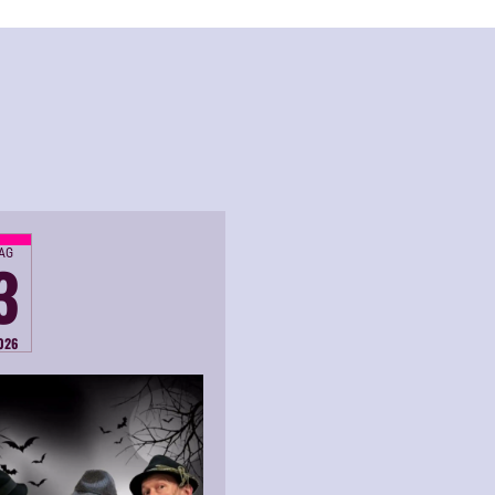
TAG
3
026