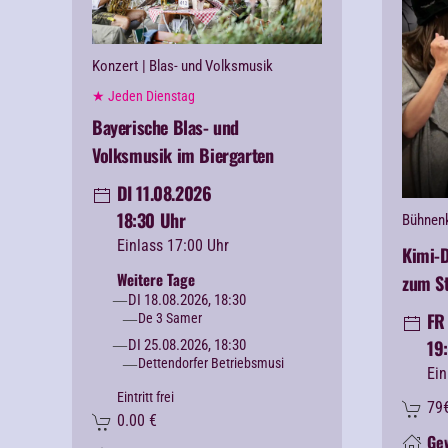
Konzert
| Blas- und Volksmusik
★ Jeden Dienstag
Bayerische Blas- und
Volksmusik im Biergarten
DI 11.08.2026
18:30 Uhr
Bühnen
Einlass 17:00 Uhr
Kimi-
Weitere Tage
zum S
DI 18.08.2026, 18:30
FR 
De 3 Samer
19
DI 25.08.2026, 18:30
Dettendorfer Betriebsmusi
Ein
Eintritt frei
79
0.00
€
Ge