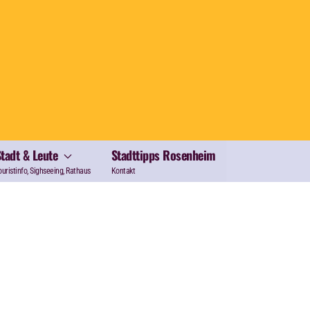
Stadt & Leute
Stadttipps Rosenheim
ouristinfo, Sighseeing, Rathaus
Kontakt