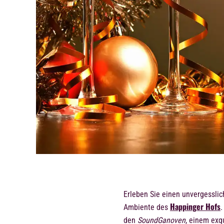
Erleben Sie einen unvergessli
Happinger Hofs
Ambiente des
.
den
SoundGanoven
, einem exq