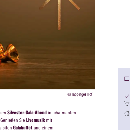
©Happinger Hof
Silvester-Gala-Abend
chen
im charmanten
Livemusik
 Genießen Sie
mit
Galabuffet
uisiten
und einem