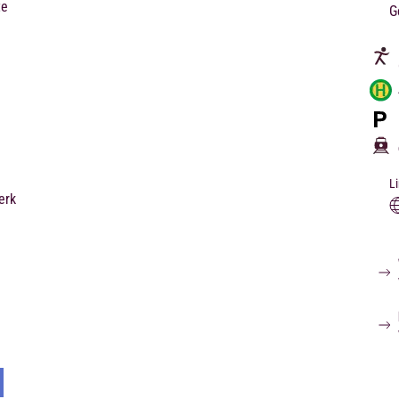
te
G
L
erk