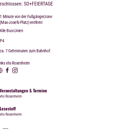
eschlossen: SO+FEIERTAGE
1 Minute von der Fußgängerzone
(Max-Josefs-Platz) entfernt
Alle Bus-Linien
P4
ca. 7 Gehminuten zum Bahnhof
inks vhs Rosenheim
Veranstaltungen & Termine
vhs Rosenheim
Lesestoff
vhs Rosenheim