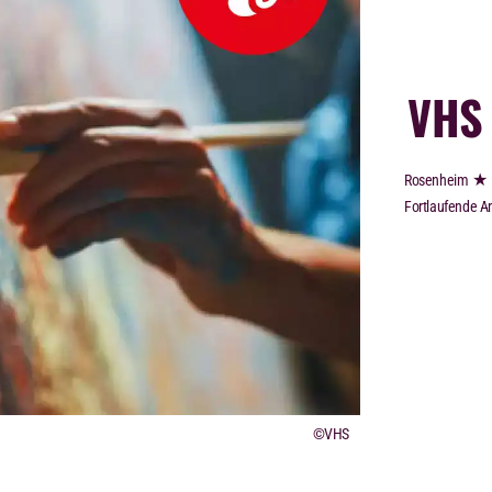
VHS 
★
Rosenheim
Fortlaufende A
©VHS