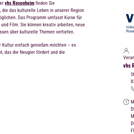
vhs Rosenheim
der
finden Sie
die das kulturelle Leben in unserer Region
glichen. Das Programm umfasst Kurse für
r und Film. Sie können kreativ arbeiten, neue
ssen über kulturelle Themen vertiefen.
r Kultur einfach genießen möchten – es
t, das die Neugier fördert und die
Veran
vhs 
S
8
M
D
M
D
F