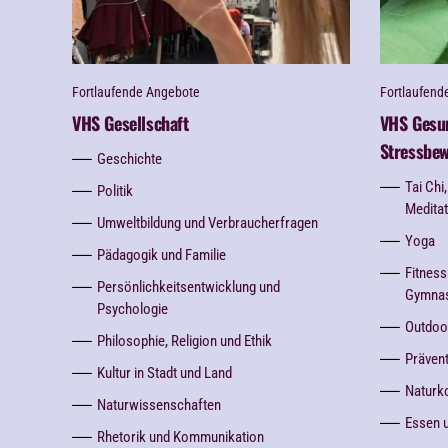
Fortlaufende Angebote
Fortlaufend
VHS Gesellschaft
VHS Gesun
Stressbew
Geschichte
Tai Chi
Politik
Meditat
Umweltbildung und Verbraucherfragen
Yoga
Pädagogik und Familie
Fitness
Persönlichkeitsentwicklung und
Gymnast
Psychologie
Outdoo
Philosophie, Religion und Ethik
Prävent
Kultur in Stadt und Land
Naturk
Naturwissenschaften
Essen u
Rhetorik und Kommunikation