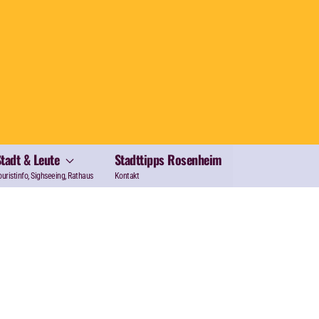
Stadt & Leute
Stadttipps Rosenheim
ouristinfo, Sighseeing, Rathaus
Kontakt