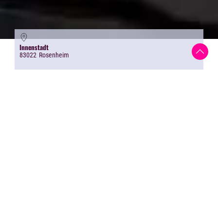
Innenstadt
83022
Rosenheim
22.06.2024
Sommer in Rosenheim
& Trachtenvereine
Rosenheim
0 80 31 - 365 11 07
Drei Trachtenvereine,
Goaßlschnoizer,
Volkstanzkreis,