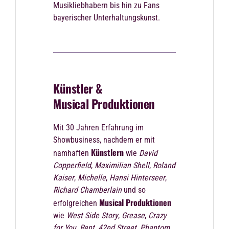
Musikliebhabern bis hin zu Fans
bayerischer Unterhaltungskunst.
Künstler &
Musical Produktionen
Mit 30 Jahren Erfahrung im
Showbusiness, nachdem er mit
Künstlern
namhaften
wie
David
Copperfield
,
Maximilian Shell
,
Roland
Kaiser
,
Michelle
,
Hansi Hinterseer
,
Richard Chamberlain
und so
Musical Produktionen
erfolgreichen
wie
West Side Story
,
Grease
,
Crazy
for You
,
Rent
,
42nd Street
,
Phantom