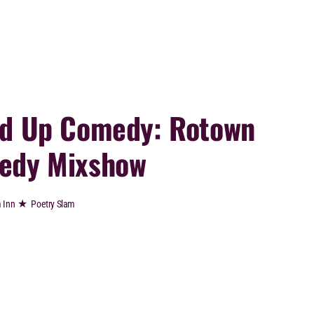
d Up Comedy: Rotown
edy Mixshow
★
 Inn
Poetry Slam