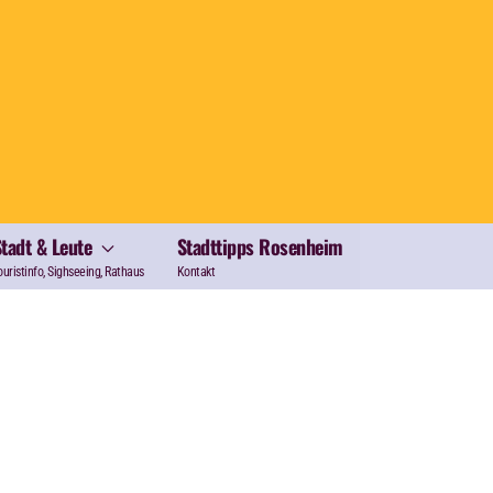
Stadt & Leute
Stadttipps Rosenheim
ouristinfo, Sighseeing, Rathaus
Kontakt