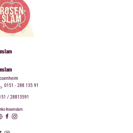
nslam
nslam
osenheim
0151 - 288 135 91
51 / 28813591
inks Rosenslam