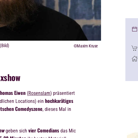
Bild)
©Maxim Kruse
ixshow
Thomas Eiwen
(
Rosenslam
) präsentiert
hochkarätiges
dlichen Locations) ein
tschen Comedyszene
, dieses Mal in
ow
vier Comedians
geben sich
das Mic