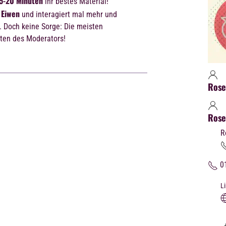
5-20 Minuten
ihr bestes Material!
 Eiwen
und interagiert mal mehr und
 Doch keine Sorge: Die meisten
ten des Moderators!
Rose
Rose
R
01
L