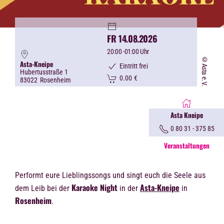
FR 14.08.2026
20:00
-01:00 Uhr
©Asta e.V.
Asta-Kneipe
Eintritt frei
Hubertusstraße 1
0.00
€
83022
Rosenheim
Asta Kneipe
0 80 31 - 375 85
Veranstaltungen
Performt eure Lieblingssongs und singt euch die Seele aus
Karaoke Night
Asta-Kneipe
dem Leib bei der
in der
in
Rosenheim
.