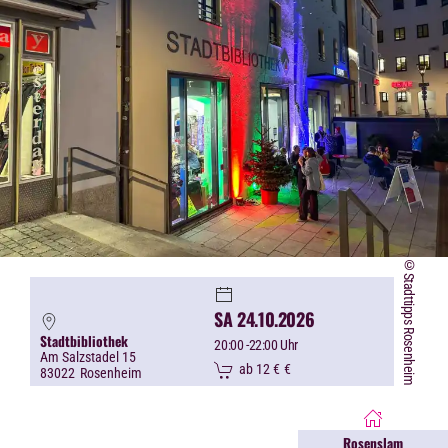
©Stadttipps Rosenheim
SA 24.10.2026
Stadtbibliothek
20:00
-22:00 Uhr
Am Salzstadel 15
ab 12 €
€
83022
Rosenheim
Rosenslam