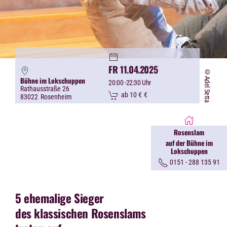
FR 11.04.2025
©Adel Setta
Bühne im Lokschuppen
20:00
-22:30 Uhr
Rathausstraße 26
ab 10 €
€
83022
Rosenheim
Rosenslam
auf der Bühne im
Lokschuppen
0151 - 288 135 91
5 ehemalige Sieger
des klassischen Rosenslams