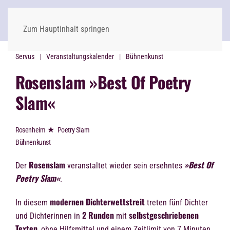
Zum Hauptinhalt springen
Servus
Veranstaltungskalender
Bühnenkunst
Rosenslam »Best Of Poetry
Slam«
★
Rosenheim
Poetry Slam
Bühnenkunst
Rosenslam
»Best Of
Der
veranstaltet wieder sein ersehntes
Poetry Slam«
.
modernen Dichterwettstreit
In diesem
treten fünf Dichter
2 Runden
selbstgeschriebenen
und Dichterinnen in
mit
Texten
, ohne Hilfsmittel und einem Zeitlimit von 7 Minuten