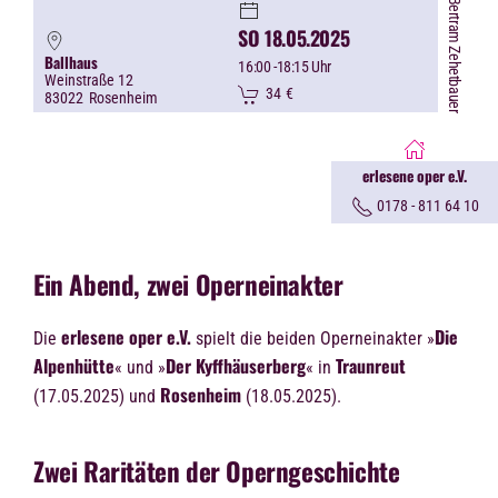
©Bertram Zehetbauer
SO 18.05.2025
Ballhaus
16:00
-18:15 Uhr
Weinstraße 12
34
€
83022
Rosenheim
erlesene oper e.V.
0178 - 811 64 10
Ein Abend, zwei Operneinakter
erlesene oper e.V.
Die
Die
spielt die beiden Operneinakter »
Alpenhütte
Der Kyffhäuserberg
Traunreut
« und »
« in
Rosenheim
(17.05.2025) und
(18.05.2025).
Zwei Raritäten der Operngeschichte