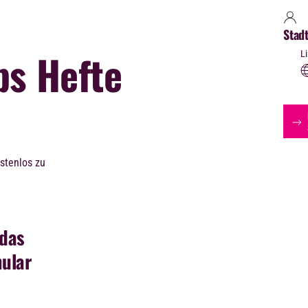
Stad
ps Hefte
L
.
stenlos zu
 das
ular