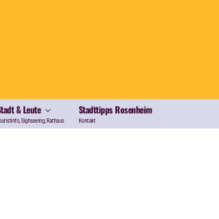
Stadt & Leute
Stadttipps Rosenheim
ouristinfo, Sighseeing, Rathaus
Kontakt