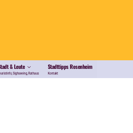
Stadt & Leute
Stadttipps Rosenheim
ouristinfo, Sighseeing, Rathaus
Kontakt