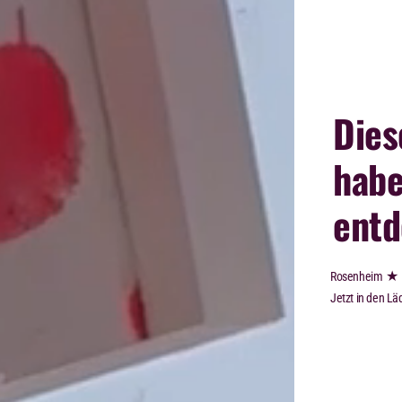
Dies
habe
entd
★
Rosenheim
Jetzt in den Lä