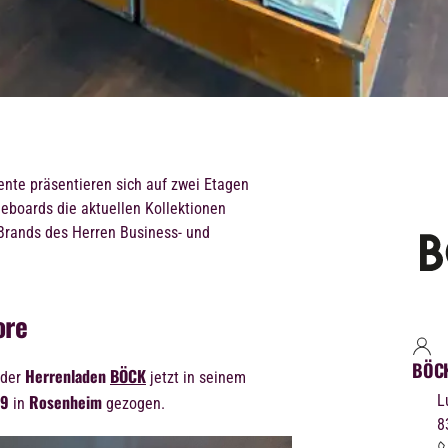
nte präsentieren sich auf zwei Etagen
eboards die aktuellen Kollektionen
Brands des Herren Business- und
ore
BÖC
Herrenladen
BÖCK
 der
jetzt in seinem
29
Rosenheim
L
in
gezogen.
8