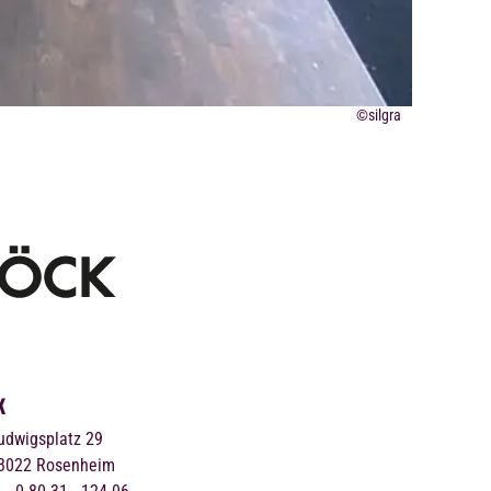
©silgra
K
udwigsplatz 29
3022
Rosenheim