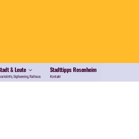
Stadt & Leute
Stadttipps Rosenheim
ouristinfo, Sighseeing, Rathaus
Kontakt