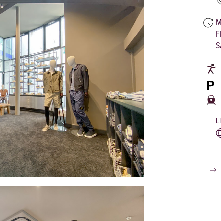
M
F
S
L