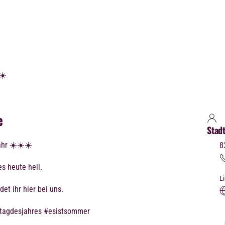
e
Stad
Jahr ☀️☀️☀️
8
s heute hell.
L
det ihr hier bei uns.
tagdesjahres #esistsommer