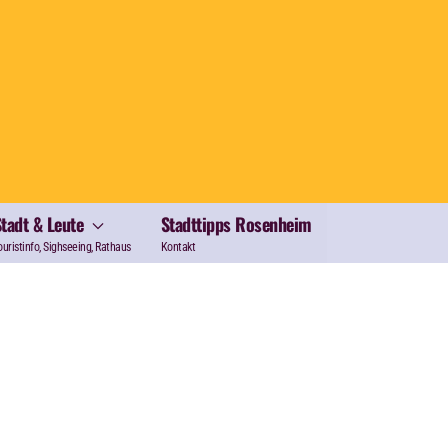
Stadt & Leute
Stadttipps Rosenheim
ouristinfo, Sighseeing, Rathaus
Kontakt